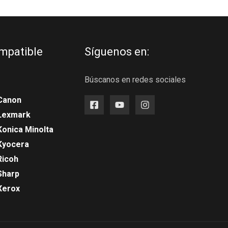
mpatible
Síguenos en:
Búscanos en redes sociales
Canon
 Lexmark
Konica Minolta
Kyocera
Ricoh
Sharp
Xerox