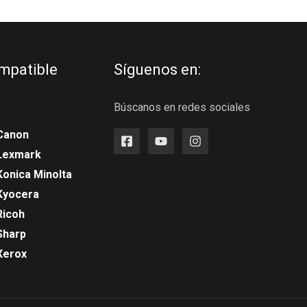
mpatible
Síguenos en:
Búscanos en redes sociales
Canon
 Lexmark
Konica Minolta
Kyocera
Ricoh
Sharp
Xerox