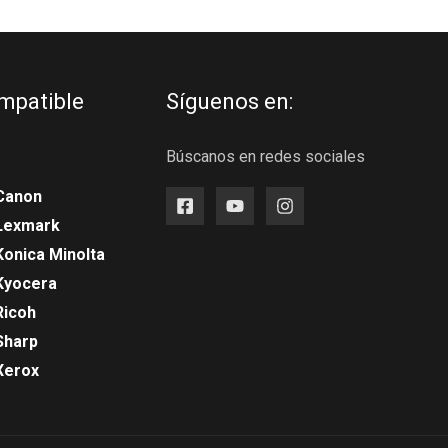
mpatible
Síguenos en:
Búscanos en redes sociales
Canon
 Lexmark
Konica Minolta
Kyocera
Ricoh
Sharp
Xerox