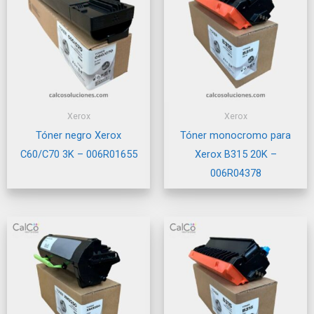
Xerox
Xerox
Tóner negro Xerox
Tóner monocromo para
C60/C70 3K – 006R01655
Xerox B315 20K –
006R04378