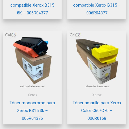
compatible Xerox B315
compatible Xerox B315 –
8K – 006R04377
006R04377
Xerox
Xerox
Tóner monocromo para
Tóner amarillo para Xerox
Xerox B315 3k –
Color C60/C70 –
006R04376
006R0168