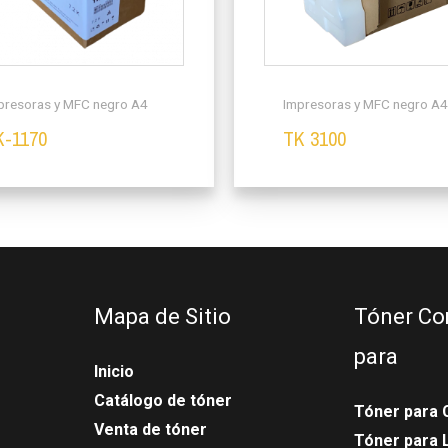
presoras y MFC negro A4
Impresoras y MFC negro A
K-1170
TK 3100
Mapa de Sitio
Tóner Co
para
Inicio
Catálogo de tóner
Tóner para 
Venta de tóner
Tóner para