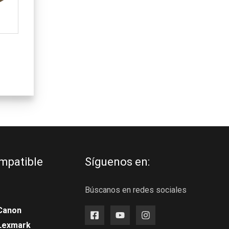
4
mpatible
Síguenos en:
Búscanos en redes sociales
Canon
 Lexmark