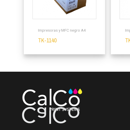
Impresoras y MFC negro A4
Im
TK-1140
T