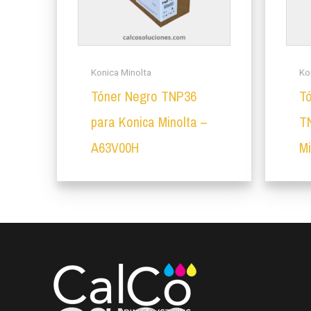
Konica Minolta
Ko
Tóner Negro TNP36
T
para Konica Minolta –
T
A63V00H
M