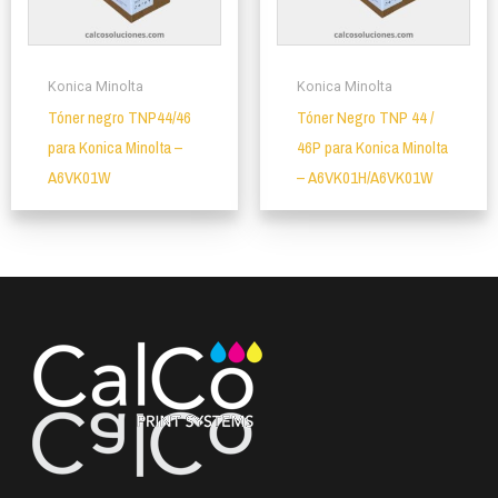
Konica Minolta
Konica Minolta
Tóner negro TNP44/46
Tóner Negro TNP 44 /
para Konica Minolta –
46P para Konica Minolta
A6VK01W
– A6VK01H/A6VK01W