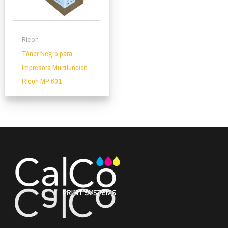
Ricoh
Tóner Negro para
Impresora Multifunción
Ricoh MP 601