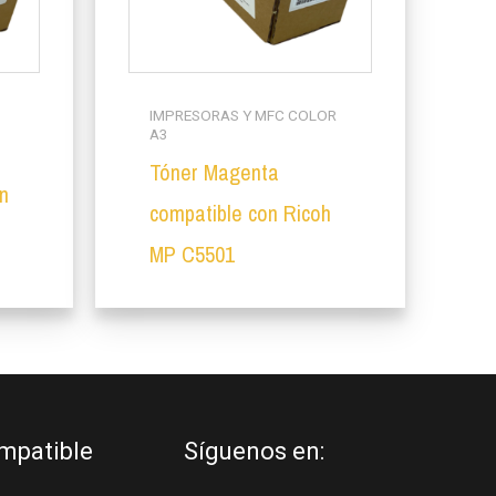
IMPRESORAS Y MFC COLOR
A3
n
Tóner Magenta
n
compatible con Ricoh
MP C5501
mpatible
Síguenos en: