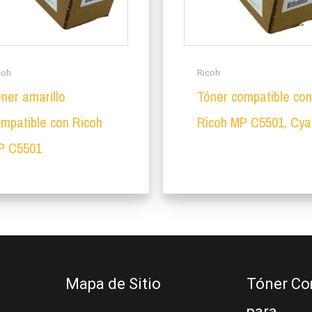
coh
Ricoh
ner amarillo
Tóner compatible co
mpatible con Ricoh
Ricoh MP C5501, Cya
P C5501
Mapa de Sitio
Tóner Co
para