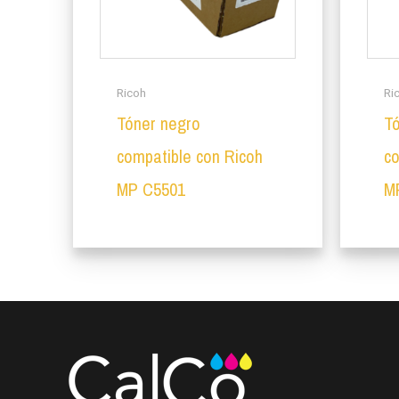
Ricoh
Ri
Tóner negro
Tó
compatible con Ricoh
co
MP C5501
M