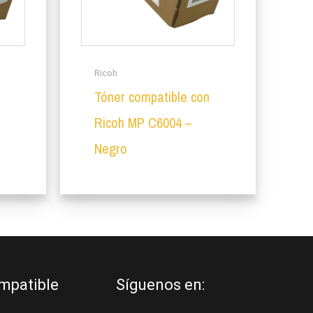
Ricoh
Tóner compatible con
Ricoh MP C6004 –
Negro
mpatible
Síguenos en: