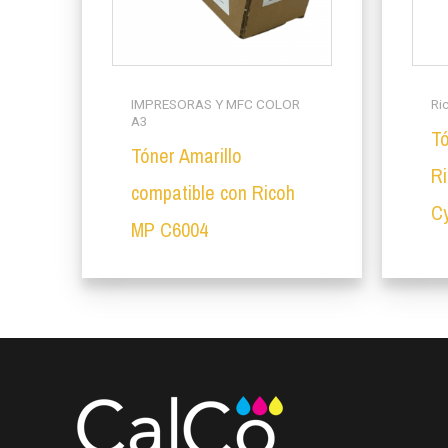
IMPRESORAS Y MFC COLOR
Ri
A3
Tó
Tóner Amarillo
R
compatible con Ricoh
C
MP C6004