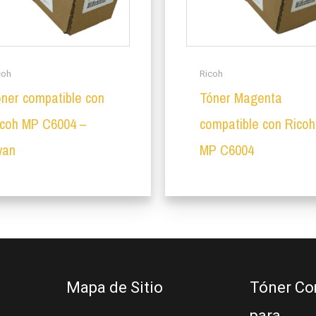
coh
Ricoh
ner compatible con
Tóner Magenta
icoh MP C6004 –
compatible con Ricoh
yan
MP C6004
Mapa de Sitio
Tóner Co
para