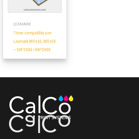
LEXMARK
Tóner compatible con
Lexmark MS410, MS415
– 50F2X00 / 60F2H00