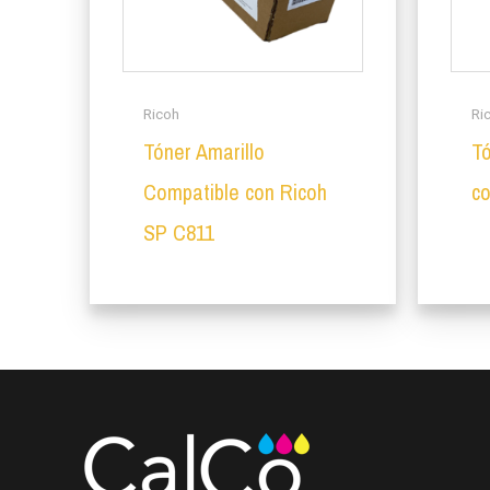
Ricoh
Ri
Tóner Amarillo
T
Compatible con Ricoh
c
SP C811