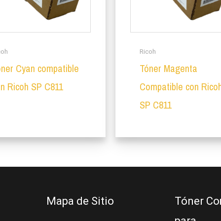
coh
Ricoh
óner Cyan compatible
Tóner Magenta
on Ricoh SP C811
Compatible con Rico
SP C811
Mapa de Sitio
Tóner Co
para