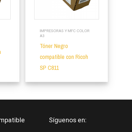
IMPRESORAS Y MFC COLOR
A3
Tóner Negro
h
compatible con Ricoh
SP C811
mpatible
Síguenos en: