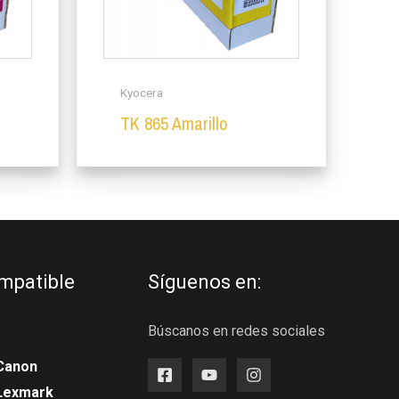
Kyocera
TK 865 Amarillo
mpatible
Síguenos en:
Búscanos en redes sociales
Canon
 Lexmark