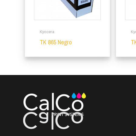
Kyocera
Ky
TK 865 Negro
T