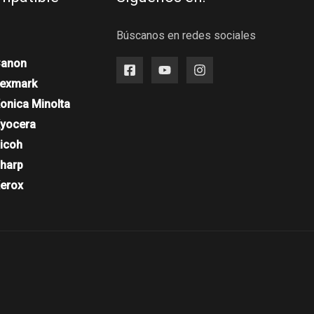
Búscanos en redes sociales
Canon
Lexmark
onica Minolta
Kyocera
Ricoh
Sharp
Xerox