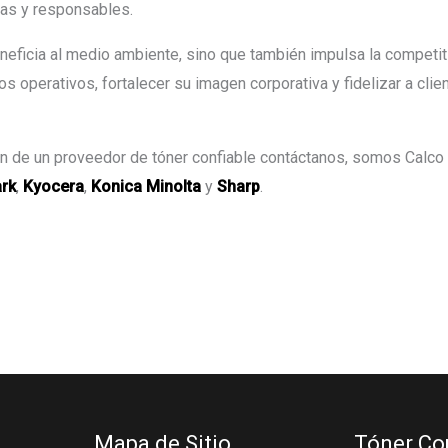
as y responsables.
eneficia al medio ambiente, sino que también impulsa la compet
os operativos, fortalecer su imagen corporativa y fidelizar a c
ón de un proveedor de tóner confiable contáctanos, somos Calc
rk
,
Kyocera
,
Konica Minolta
y
Sharp
.
Mapa de Sitio
Tóner Co