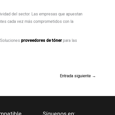
itividad del sector. Las empresas que apuestan
lientes cada vez más comprometidos con la
o Soluciones
proveedores de tóner
para las
Entrada siguiente
→
mpatible
Síguenos en: