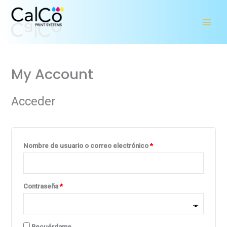
Ir
al
contenido
Obligatorio
Obligatorio
My Account
Acceder
Nombre de usuario o correo electrónico
*
Contraseña
*
Recuérdame