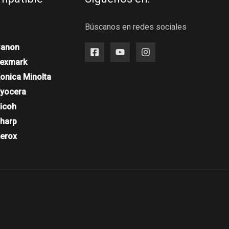
Búscanos en redes sociales
Canon
Lexmark
onica Minolta
Kyocera
Ricoh
Sharp
Xerox