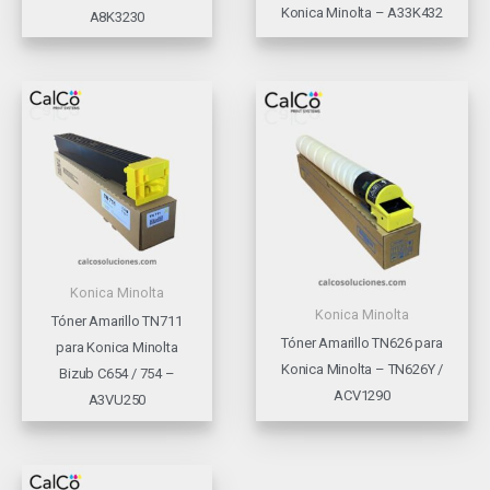
Konica Minolta – A33K432
A8K3230
Konica Minolta
Konica Minolta
Tóner Amarillo TN711
Tóner Amarillo TN626 para
para Konica Minolta
Konica Minolta – TN626Y /
Bizub C654 / 754 –
ACV1290
A3VU250