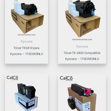
Kyocera
Kyocera
Tóner TK3410 para
Tóner TK-3430 Compatible
Kyocera – 1T0C0X0NL0
Kyocera – 1T0C0W0NL0