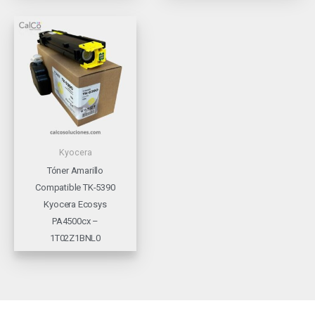
Kyocera
Tóner Amarillo
Compatible TK-5390
Kyocera Ecosys
PA4500cx –
1T02Z1BNL0