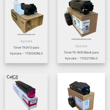
Kyocera
Kyocera
Tóner TK3410 para
Tóner TK-5390 Black para
Kyocera – 1T0C0X0NL0
Kyocera – 1T02Z10NL0