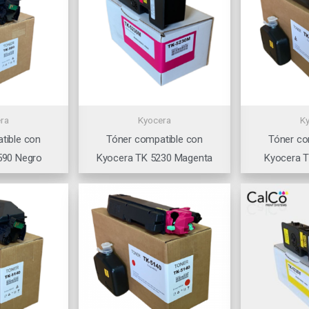
ra
Kyocera
K
tible con
Tóner compatible con
Tóner co
590 Negro
Kyocera TK 5230 Magenta
Kyocera 