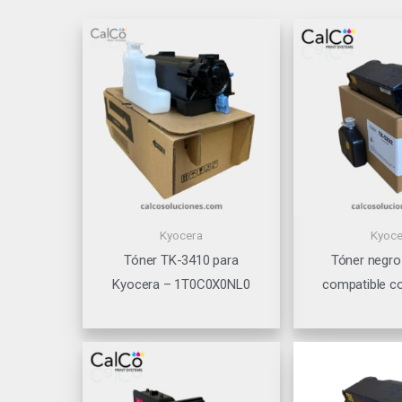
Kyocera
Kyoce
Tóner TK-3410 para
Tóner negro
Kyocera – 1T0C0X0NL0
compatible c