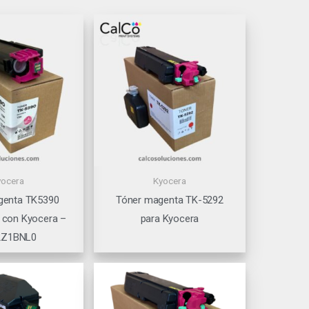
yocera
Kyocera
genta TK5390
Tóner magenta TK-5292
 con Kyocera –
para Kyocera
2Z1BNL0