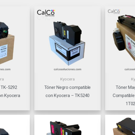
ra
Kyocera
K
 TK-5292
Tóner Negro compatible
Tóner Ma
on Kyocera
con Kyocera – TK5240
Compatible
1T0