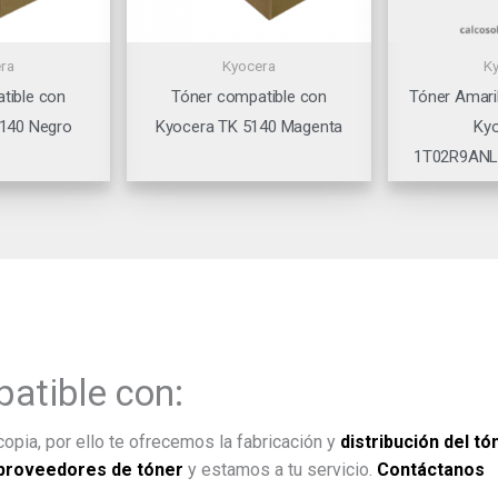
ra
Kyocera
K
tible con
Tóner compatible con
Tóner Amari
140 Negro
Kyocera TK 5140 Magenta
Ky
1T02R9ANL
atible con:
opia, por ello te ofrecemos la fabricación y
distribución del tó
proveedores de tóner
y estamos a tu servicio.
Contáctanos