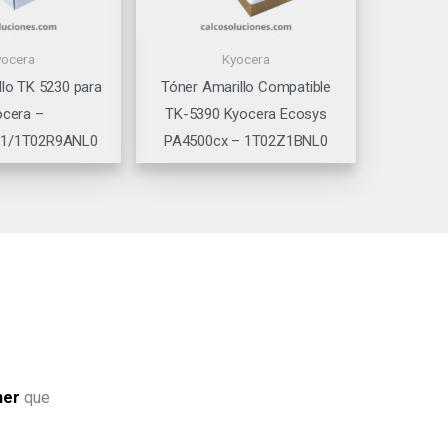
yocera
Kyocera
llo TK 5230 para
Tóner Amarillo Compatible
ocera –
TK-5390 Kyocera Ecosys
1/1T02R9ANL0
PA4500cx – 1T02Z1BNL0
ner
que