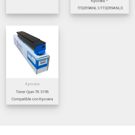
Kyocera –
1T02R9ANL1/1T02R9ANL0
Kyocera
Toner Cyan TK 5195
Compatible con Kyocera