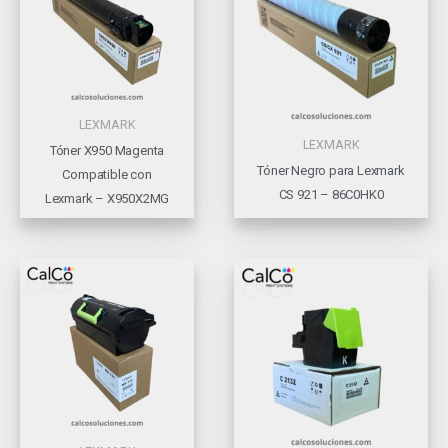
LEXMARK
LEXMARK
Tóner X950 Magenta
Tóner Negro para Lexmark
Compatible con
CS 921 – 86C0HK0
Lexmark – X950X2MG