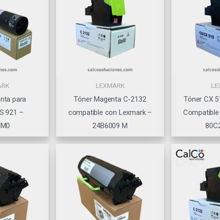
ARK
LEXMARK
LE
nta para
Tóner Magenta C-2132
Tóner CX 5
S 921 –
compatible con Lexmark –
Compatible
HM0
24B6009 M
80C