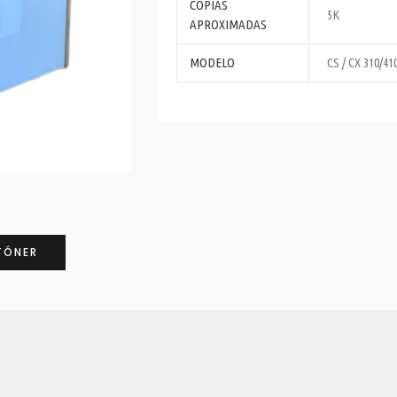
COPIAS
5K
APROXIMADAS
MODELO
CS / CX 310/410
TÓNER