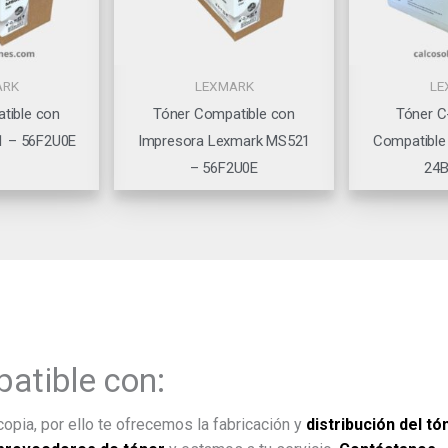
ARK
LEXMARK
LE
tible con
Tóner Compatible con
Tóner C
1 – 56F2U0E
Impresora Lexmark MS521
Compatible
– 56F2U0E
24B
atible con:
opia, por ello te ofrecemos la fabricación y
distribución del tó