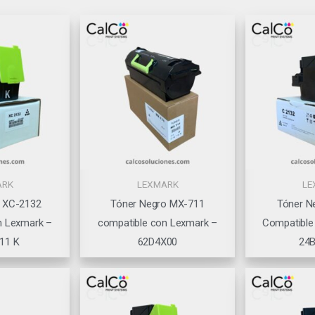
ARK
LEXMARK
LE
 XC-2132
Tóner Negro MX-711
Tóner N
n Lexmark –
compatible con Lexmark –
Compatible
11 K
62D4X00
24B