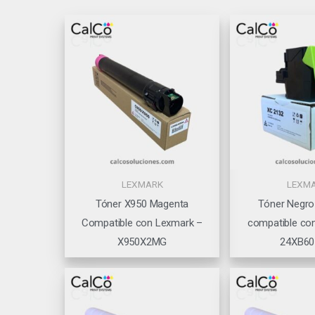
LEXMARK
LEXM
Tóner X950 Magenta
Tóner Negro
Compatible con Lexmark –
compatible co
X950X2MG
24XB60