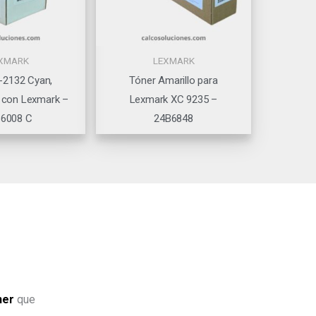
XMARK
LEXMARK
-2132 Cyan,
Tóner Amarillo para
 con Lexmark –
Lexmark XC 9235 –
6008 C
24B6848
ner
que