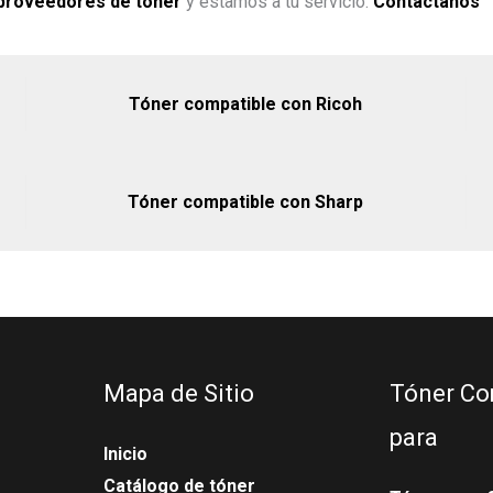
proveedores de tóner
y estamos a tu servicio.
Contáctanos
Tóner compatible con Ricoh
Tóner compatible con Sharp
Mapa de Sitio
Tóner Co
para
Inicio
Catálogo de tóner