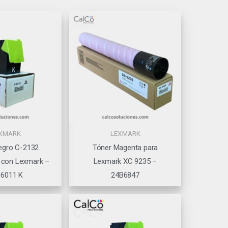
XMARK
LEXMARK
egro C-2132
Tóner Magenta para
 con Lexmark –
Lexmark XC 9235 –
6011 K
24B6847