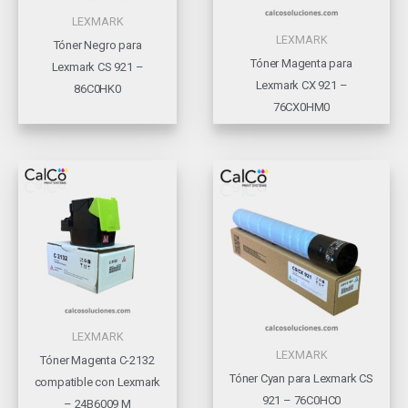
LEXMARK
LEXMARK
Tóner Negro para
Tóner Magenta para
Lexmark CS 921 –
Lexmark CX 921 –
86C0HK0
76CX0HM0
LEXMARK
LEXMARK
Tóner Magenta C-2132
Tóner Cyan para Lexmark CS
compatible con Lexmark
921 – 76C0HC0
– 24B6009 M