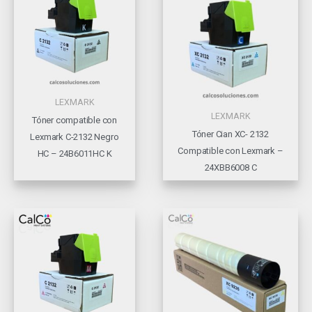
LEXMARK
LEXMARK
Tóner compatible con
Tóner Cian XC- 2132
Lexmark C-2132 Negro
Compatible con Lexmark –
HC – 24B6011HC K
24XBB6008 C