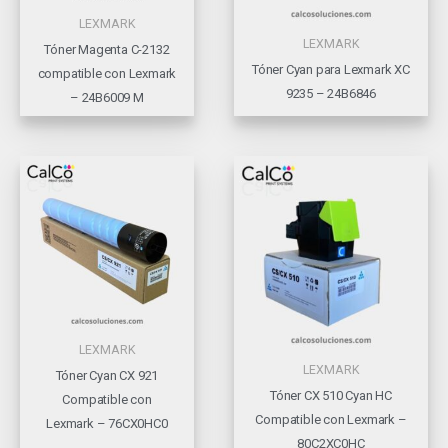
LEXMARK
LEXMARK
Tóner Magenta C-2132
Tóner Cyan para Lexmark XC
compatible con Lexmark
9235 – 24B6846
– 24B6009 M
LEXMARK
LEXMARK
Tóner Cyan CX 921
Tóner CX 510 Cyan HC
Compatible con
Compatible con Lexmark –
Lexmark – 76CX0HC0
80C2XC0HC