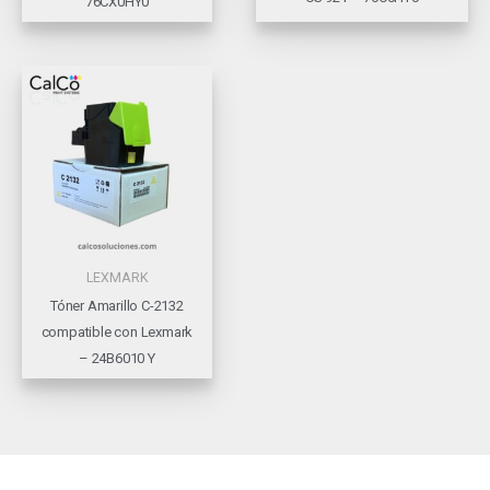
76CX0HY0
LEXMARK
Tóner Amarillo C-2132
compatible con Lexmark
– 24B6010 Y