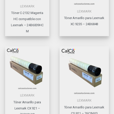
LEXMARK
LEXMARK
Tóner C-2132 Magenta
Tóner Amarillo para Lexmark
HC compatible con
XC 9235 – 24B6848
Lexmark – 24B6009HC
M
LEXMARK
LEXMARK
Tóner Amarillo para
Tóner Amarillo para Lexmark
Lexmark CX 921 –
CS 921 – 76C0HY0