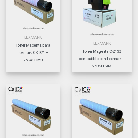
LEXMARK
LEXMARK
Tóner Magenta para
Tóner Magenta C-2132
Lexmark CX 921 –
compatible con Lexmark –
76CX0HM0
24B6009 M