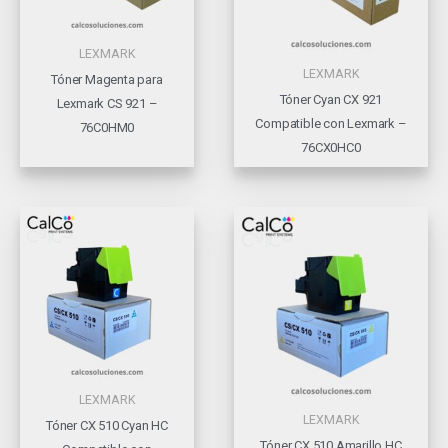
LEXMARK
LEXMARK
Tóner Magenta para
Tóner Cyan CX 921
Lexmark CS 921 –
Compatible con Lexmark –
76C0HM0
76CX0HC0
LEXMARK
LEXMARK
Tóner CX 510 Cyan HC
Tóner CX 510 Amarillo HC