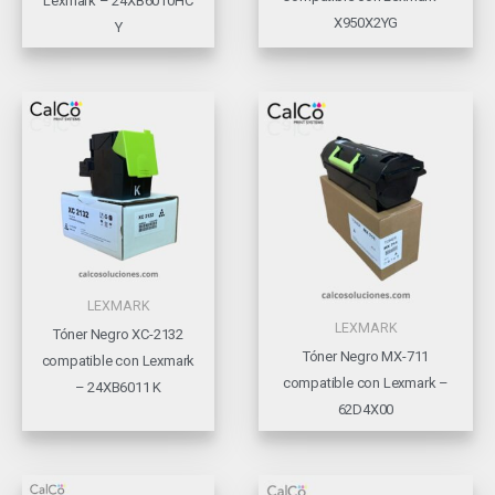
Lexmark – 24XB6010HC
X950X2YG
Y
LEXMARK
LEXMARK
Tóner Negro XC-2132
Tóner Negro MX-711
compatible con Lexmark
compatible con Lexmark –
– 24XB6011 K
62D4X00