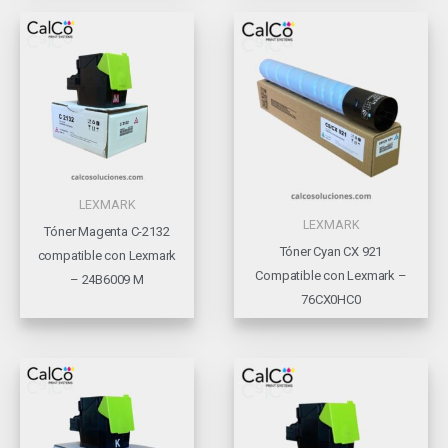
LEXMARK
LEXMARK
Tóner Magenta C-2132
Tóner Cyan CX 921
compatible con Lexmark
Compatible con Lexmark –
– 24B6009 M
76CX0HC0