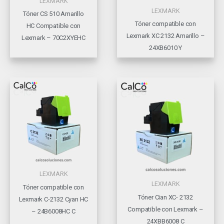
LEXMARK
LEXMARK
Tóner CS 510 Amarillo
Tóner compatible con
HC Compatible con
Lexmark XC 2132 Amarillo –
Lexmark – 70C2XYEHC
24XB6010 Y
LEXMARK
LEXMARK
Tóner compatible con
Tóner Cian XC- 2132
Lexmark C-2132 Cyan HC
Compatible con Lexmark –
– 24B6008HC C
24XBB6008 C