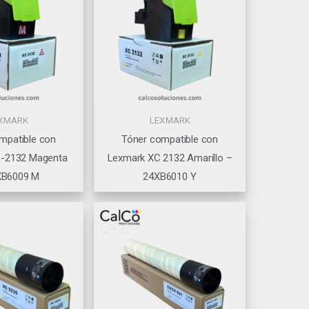
XMARK
LEXMARK
mpatible con
Tóner compatible con
-2132 Magenta
Lexmark XC 2132 Amarillo –
XB6009 M
24XB6010 Y