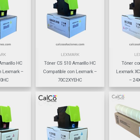
ARK
LEXMARK
LE
Amarillo HC
Tóner CS 510 Amarillo HC
Tóner co
n Lexmark –
Compatible con Lexmark –
Lexmark XC
Y0HC
70C2XYEHC
– 24