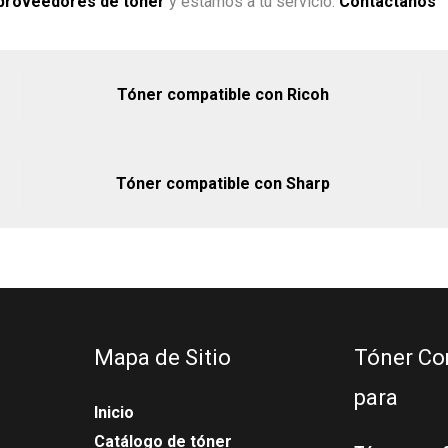
proveedores de tóner
y estamos a tu servicio.
Contáctanos
Tóner compatible con Ricoh
Tóner compatible con Sharp
Mapa de Sitio
Tóner Co
para
Inicio
Catálogo de tóner