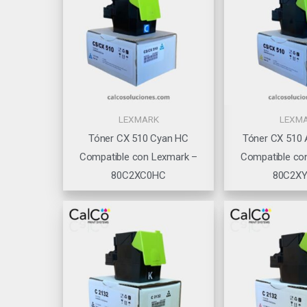
LEXMARK
LEXM
Tóner CX 510 Cyan HC
Tóner CX 510 
Compatible con Lexmark –
Compatible co
80C2XC0HC
80C2X