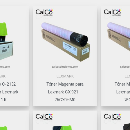
ARK
LEXMARK
LE
o C-2132
Tóner Magenta para
Tóner M
n Lexmark –
Lexmark CX 921 –
Lexmar
11 K
76CX0HM0
76