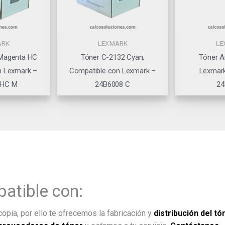
ARK
LEXMARK
LE
 Magenta HC
Tóner C-2132 Cyan,
Tóner A
n Lexmark –
Compatible con Lexmark –
Lexmark
9HC M
24B6008 C
24
atible con:
opia, por ello te ofrecemos la fabricación y
distribución del tó