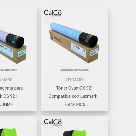
XMARK
LEXMARK
agenta para
Tóner Cyan CX 921
k CS 921 –
Compatible con Lexmark –
C0HM0
76CX0HC0