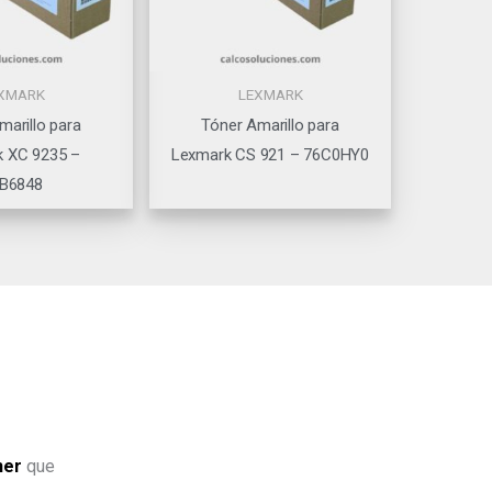
XMARK
LEXMARK
marillo para
Tóner Amarillo para
 XC 9235 –
Lexmark CS 921 – 76C0HY0
B6848
ner
que