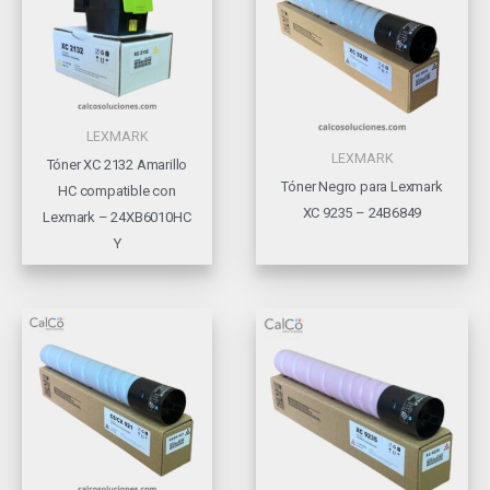
LEXMARK
LEXMARK
Tóner XC 2132 Amarillo
Tóner Negro para Lexmark
HC compatible con
XC 9235 – 24B6849
Lexmark – 24XB6010HC
Y