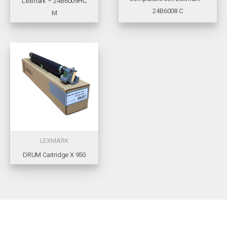
Lexmark – 24B6009HC
24B6008 C
M
LEXMARK
DRUM Cartridge X 950