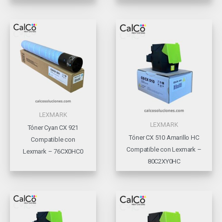
LEXMARK
LEXMARK
Tóner Cyan CX 921
Tóner CX 510 Amarillo HC
Compatible con
Compatible con Lexmark –
Lexmark – 76CX0HC0
80C2XY0HC