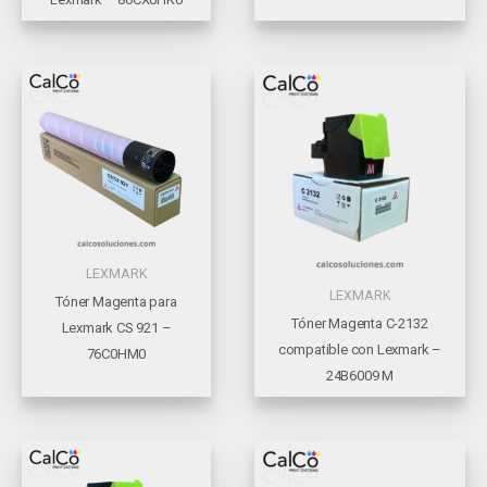
LEXMARK
LEXMARK
Tóner Magenta para
Tóner Magenta C-2132
Lexmark CS 921 –
compatible con Lexmark –
76C0HM0
24B6009 M