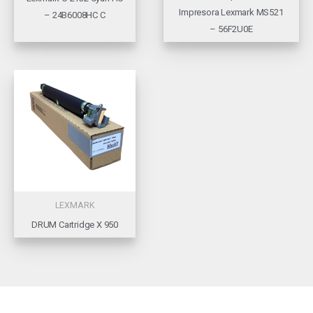
Impresora Lexmark MS521
– 24B6008HC C
– 56F2U0E
LEXMARK
DRUM Cartridge X 950