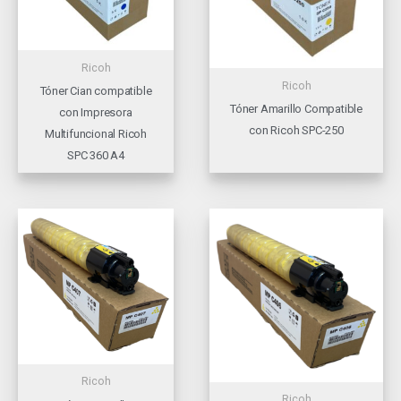
Ricoh
Ricoh
Tóner Cian compatible
Tóner Amarillo Compatible
con Impresora
con Ricoh SPC-250
Multifuncional Ricoh
SPC 360 A4
Ricoh
Ricoh