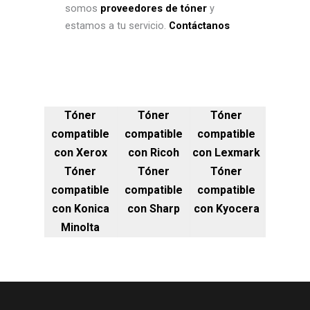
somos
proveedores de tóner
y
estamos a tu servicio.
Contáctanos
Tóner
Tóner
Tóner
compatible
compatible
compatible
con Xerox
con Ricoh
con Lexmark
Tóner
Tóner
Tóner
compatible
compatible
compatible
con Konica
con Sharp
con Kyocera
Minolta