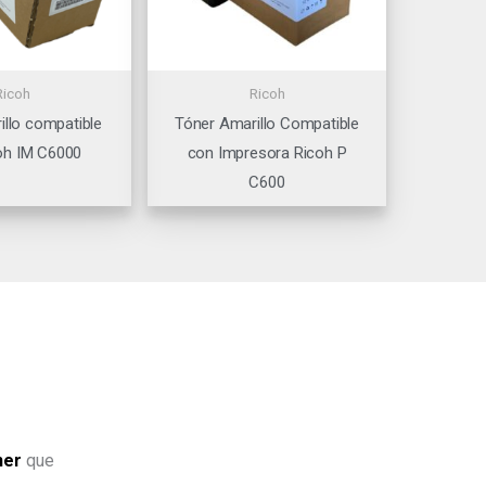
Ricoh
Ricoh
illo compatible
Tóner Amarillo Compatible
oh IM C6000
con Impresora Ricoh P
C600
ner
que