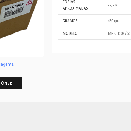
COPIAS
22,5 K
APROXIMADAS
GRAMOS
450 gm
MODELO
MP C 4502 / 55
Magenta
TÓNER