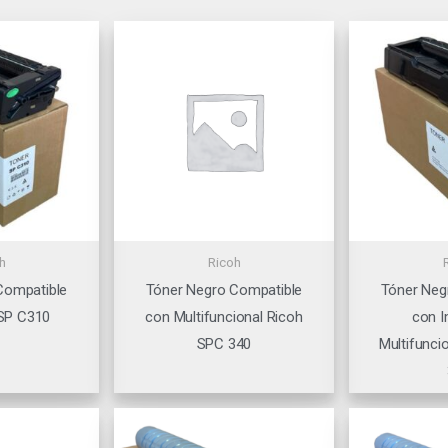
h
Ricoh
Compatible
Tóner Negro Compatible
Tóner Neg
SP C310
con Multifuncional Ricoh
con 
SPC 340
Multifunci