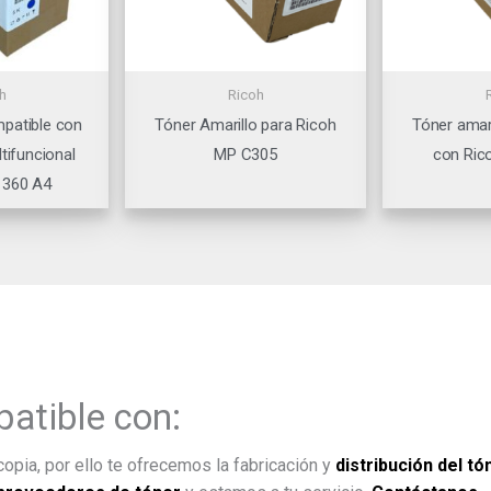
h
Ricoh
patible con
Tóner Amarillo para Ricoh
Tóner amar
tifuncional
MP C305
con Ric
 360 A4
atible con:
opia, por ello te ofrecemos la fabricación y
distribución del tó