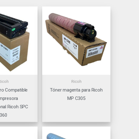
Ricoh
Ricoh
ro Compatible
Tóner magenta para Ricoh
Impresora
MP C305
onal Ricoh SPC
360