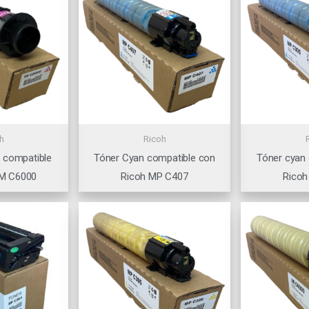
h
Ricoh
 compatible
Tóner Cyan compatible con
Tóner cyan
IM C6000
Ricoh MP C407
Ricoh