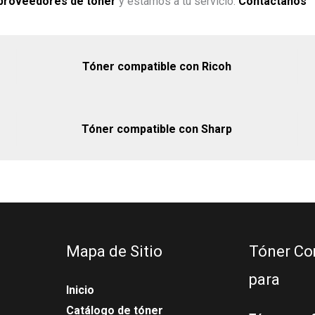
proveedores de tóner
y estamos a tu servicio.
Contáctanos
Tóner compatible con Ricoh
Tóner compatible con Sharp
Mapa de Sitio
Tóner Co
para
Inicio
Catálogo de tóner