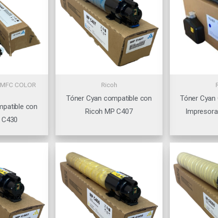
 MFC COLOR
Ricoh
Tóner Cyan compatible con
Tóner Cyan
patible con
Ricoh MP C407
Impresora
 C430