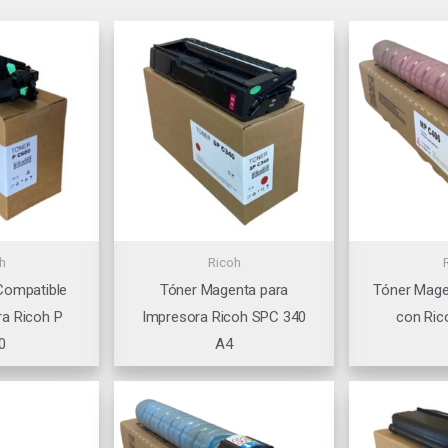
h
Ricoh
Compatible
Tóner Magenta para
Tóner Mage
a Ricoh P
Impresora Ricoh SPC 340
con Ric
0
A4