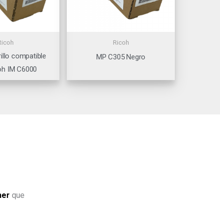
Ricoh
Ricoh
illo compatible
MP C305 Negro
oh IM C6000
ner
que