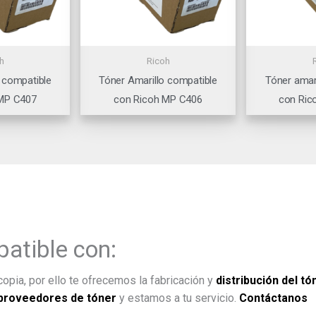
h
Ricoh
 compatible
Tóner Amarillo compatible
Tóner amar
 MP C407
con Ricoh MP C406
con Ric
atible con:
opia, por ello te ofrecemos la fabricación y
distribución del tó
proveedores de tóner
y estamos a tu servicio.
Contáctanos