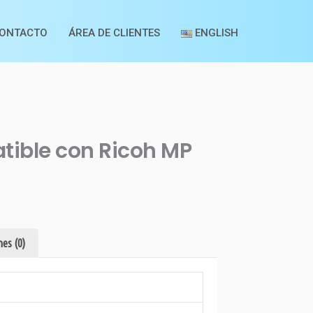
ONTACTO
ÁREA DE CLIENTES
ENGLISH
tible con Ricoh MP
es (0)