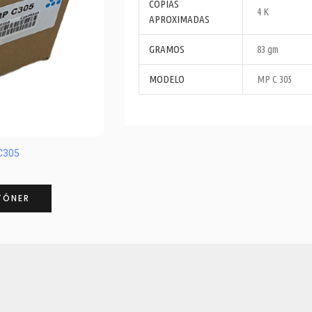
COPIAS
4 K
APROXIMADAS
GRAMOS
83 gm
MODELO
MP C 305
 C305
TÓNER