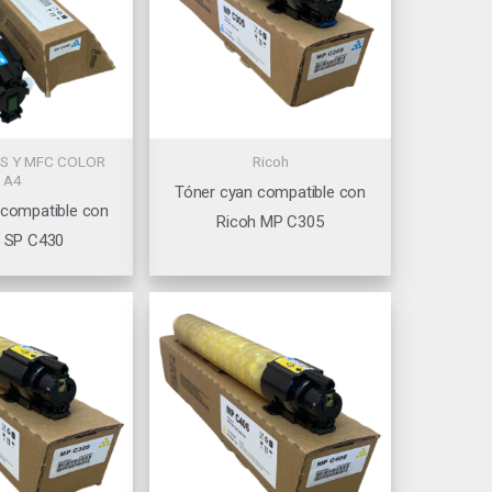
S Y MFC COLOR
Ricoh
A4
Tóner cyan compatible con
 compatible con
Ricoh MP C305
h SP C430