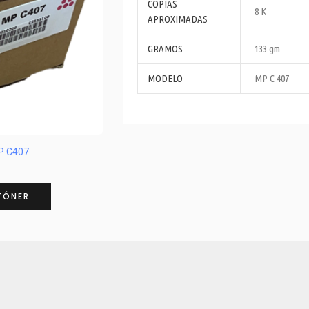
COPIAS
8 K
APROXIMADAS
GRAMOS
133 gm
MODELO
MP C 407
P C407
TÓNER