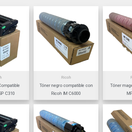
h
Ricoh
Compatible
Tóner negro compatible con
Tóner mage
SP C310
Ricoh IM C6000
MP