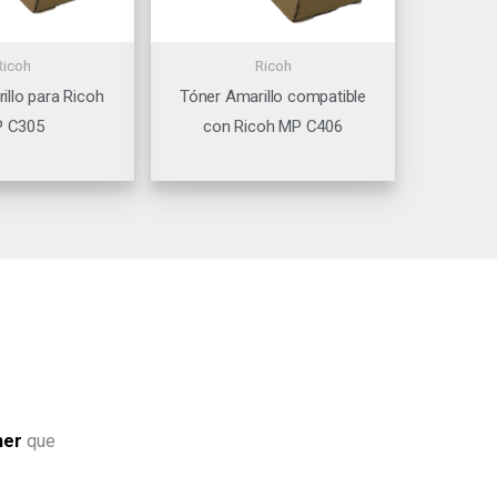
Ricoh
Ricoh
illo para Ricoh
Tóner Amarillo compatible
 C305
con Ricoh MP C406
ner
que