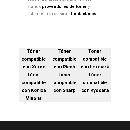
somos
proveedores de tóner
y
estamos a tu servicio.
Contáctanos
Tóner
Tóner
Tóner
compatible
compatible
compatible
con Xerox
con Ricoh
con Lexmark
Tóner
Tóner
Tóner
compatible
compatible
compatible
con Konica
con Sharp
con Kyocera
Minolta