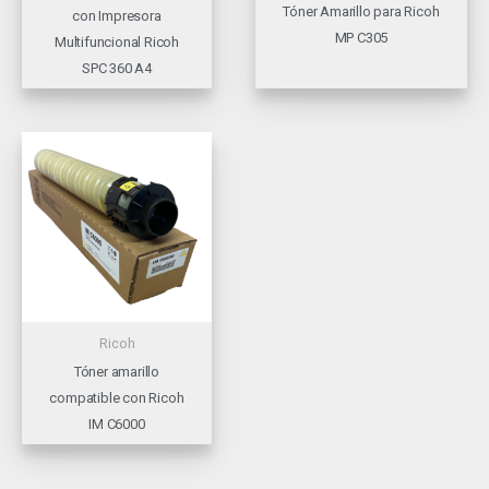
Tóner Amarillo para Ricoh
con Impresora
MP C305
Multifuncional Ricoh
SPC 360 A4
Ricoh
Tóner amarillo
compatible con Ricoh
IM C6000