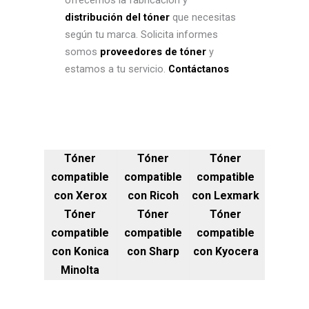
ofrecemos la fabricación y
distribución del tóner
que necesitas
según tu marca. Solicita informes
somos
proveedores de tóner
y
estamos a tu servicio.
Contáctanos
Tóner
Tóner
Tóner
compatible
compatible
compatible
con Xerox
con Ricoh
con Lexmark
Tóner
Tóner
Tóner
compatible
compatible
compatible
con Konica
con Sharp
con Kyocera
Minolta