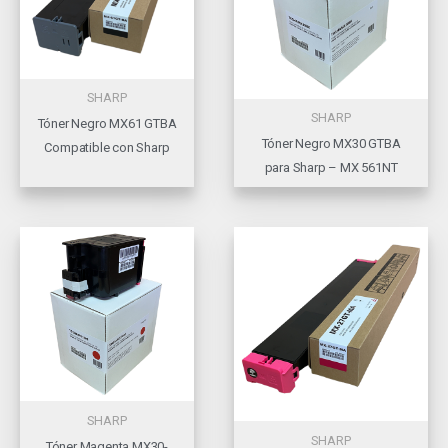
SHARP
SHARP
Tóner Negro MX61 GTBA
Tóner Negro MX30 GTBA
Compatible con Sharp
para Sharp – MX 561NT
SHARP
SHARP
Tóner Magenta MX30-