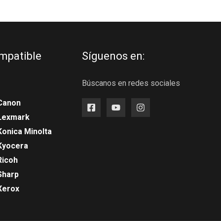
mpatible
Síguenos en:
Búscanos en redes sociales
Canon
 Lexmark
Konica Minolta
Kyocera
Ricoh
Sharp
Xerox