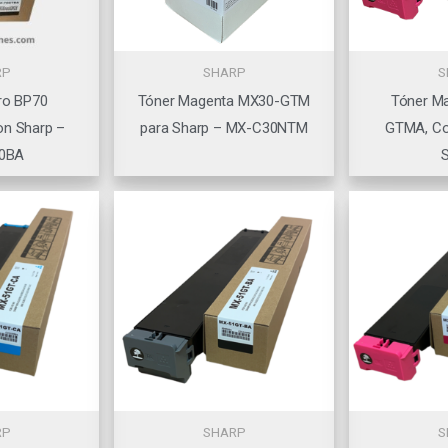
RP
SHARP
S
ro BP70
Tóner Magenta MX30-GTM
Tóner M
on Sharp –
para Sharp – MX-C30NTM
GTMA, Co
0BA
S
RP
SHARP
S