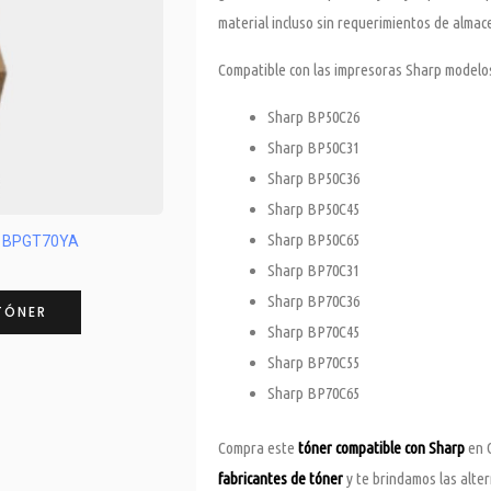
material incluso sin requerimientos de alma
Compatible con las impresoras Sharp modelo
Sharp BP50C26
Sharp BP50C31
Sharp BP50C36
Sharp BP50C45
Sharp BP50C65
 – BPGT70YA
Sharp BP70C31
Sharp BP70C36
TÓNER
Sharp BP70C45
Sharp BP70C55
Sharp BP70C65
Compra este
tóner compatible con Sharp
en C
fabricantes de tóner
y te brindamos las alte