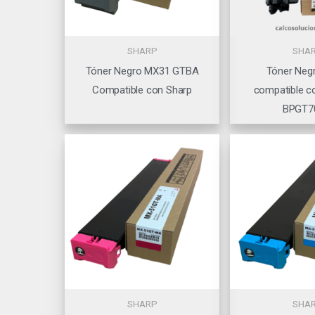
SHARP
SHA
Tóner Negro MX31 GTBA
Tóner Neg
Compatible con Sharp
compatible c
BPGT7
SHARP
SHA