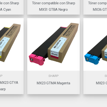
le con Sharp
Tóner compatible con Sharp
Tóner compa
A Cyan
MX51 GTBA Negro
MX36 GT
RP
SHARP
S
o MX23 GTYA
MX23 GTMA Magenta
MX23 
harp