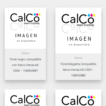
Xerox
Xerox
Tóner negro compatible
Tóner Magenta Compatible
con Xerox VersaLink
Xerox VersaLink C505 –
C500 – 106R03887
106R03882