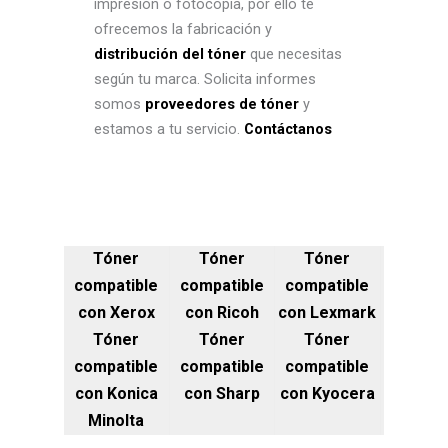
impresión o fotocopia, por ello te
ofrecemos la fabricación y
distribución del tóner
que necesitas
según tu marca. Solicita informes
somos
proveedores de tóner
y
estamos a tu servicio.
Contáctanos
Tóner
Tóner
Tóner
compatible
compatible
compatible
con Xerox
con Ricoh
con Lexmark
Tóner
Tóner
Tóner
compatible
compatible
compatible
con Konica
con Sharp
con Kyocera
Minolta