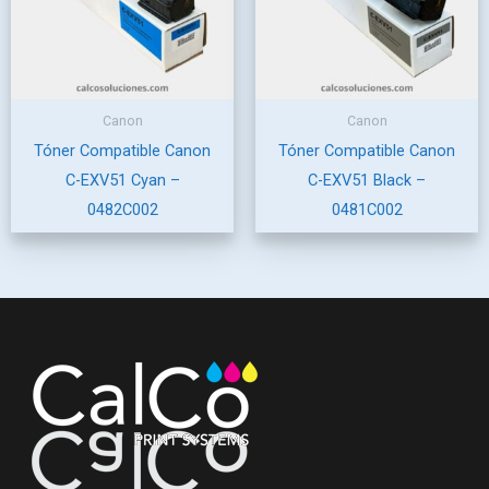
Canon
Canon
Tóner Compatible Canon
Tóner Compatible Canon
C-EXV51 Cyan –
C-EXV51 Black –
0482C002
0481C002