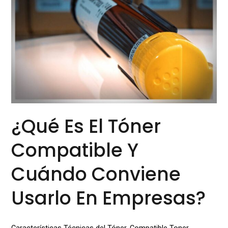
es
el
tóner
compatible
y
cuándo
conviene
usarlo
en
¿Qué Es El Tóner
empresas?
Compatible Y
Cuándo Conviene
Usarlo En Empresas?