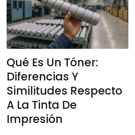
Diferencias
y
Similitudes
respecto
a
la
tinta
Qué Es Un Tóner:
de
Impresión
Diferencias Y
Similitudes Respecto
A La Tinta De
Impresión