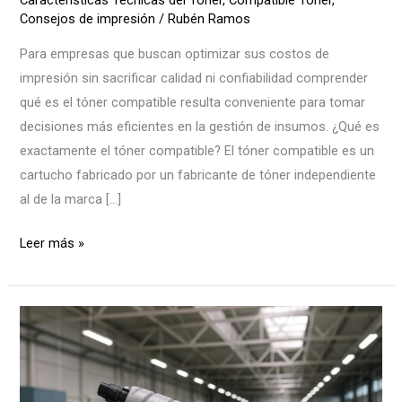
Características Técnicas del Tóner
,
Compatible Toner
,
Consejos de impresión
/
Rubén Ramos
Para empresas que buscan optimizar sus costos de
impresión sin sacrificar calidad ni confiabilidad comprender
qué es el tóner compatible resulta conveniente para tomar
decisiones más eficientes en la gestión de insumos. ¿Qué es
exactamente el tóner compatible? El tóner compatible es un
cartucho fabricado por un fabricante de tóner independiente
al de la marca […]
Leer más »
Qué
es
un
tóner: