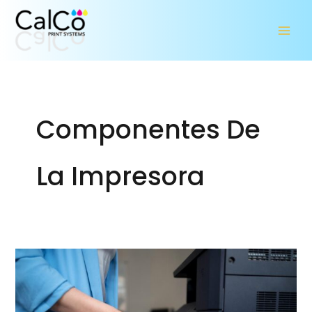
Ir
al
contenido
Componentes De
La Impresora
¿Qué
es
el