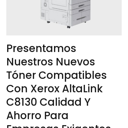
Xerox
AltaLink
C8130
calidad
y
ahorro
Presentamos
para
Nuestros Nuevos
empresas
exigentes
Tóner Compatibles
Con Xerox AltaLink
C8130 Calidad Y
Ahorro Para