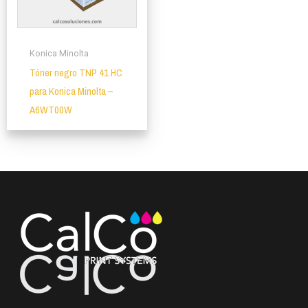
Konica Minolta
Tóner negro TNP 41 HC
para Konica Minolta –
A6WT00W