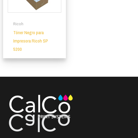
Ricoh
Tóner Negro para
Impresora Ricoh SP
5200