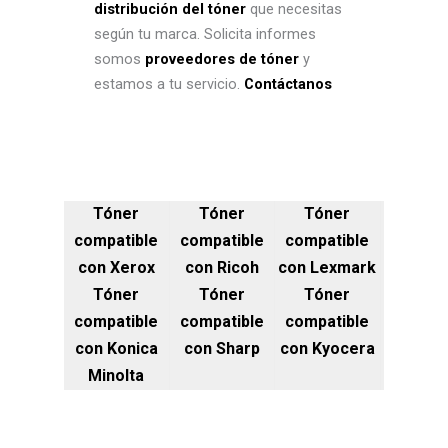
distribución del tóner
que necesitas
según tu marca. Solicita informes
somos
proveedores de tóner
y
estamos a tu servicio.
Contáctanos
Tóner
Tóner
Tóner
compatible
compatible
compatible
con Xerox
con Ricoh
con Lexmark
Tóner
Tóner
Tóner
compatible
compatible
compatible
con Konica
con Sharp
con Kyocera
Minolta