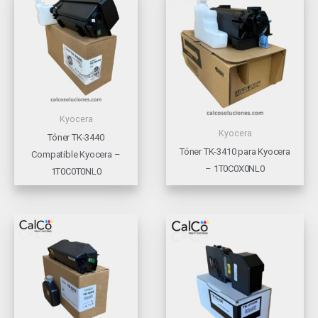
Kyocera
Kyocera
Tóner TK-3440
Tóner TK-3410 para Kyocera
Compatible Kyocera –
– 1T0C0X0NL0
1T0C0T0NL0