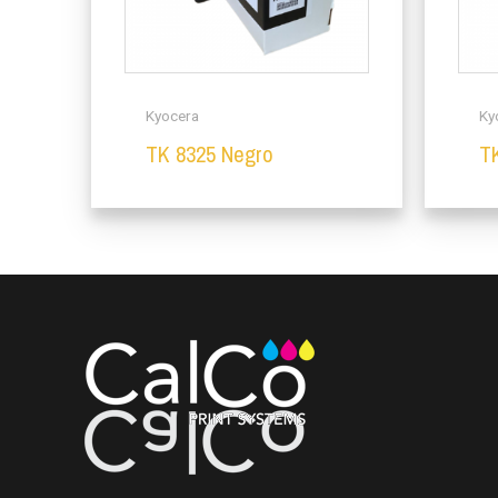
Kyocera
Ky
TK 8325 Negro
T