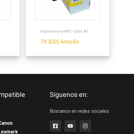
Impresoras y MFC color A3
TK 8325 Amarillo
mpatible
Síguenos en:
Búscanos en redes sociales
Canon
 Lexmark