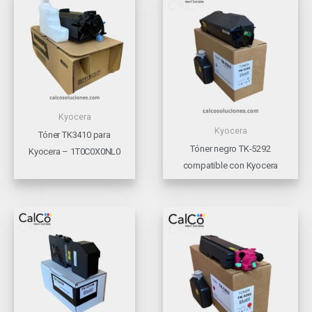
Kyocera
Kyocera
Tóner TK3410 para
Tóner negro TK-5292
Kyocera – 1T0C0X0NL0
compatible con Kyocera