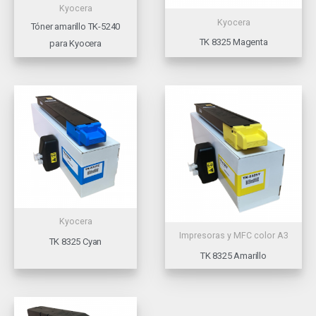
Kyocera
Kyocera
Tóner amarillo TK-5240
TK 8325 Magenta
para Kyocera
Kyocera
Impresoras y MFC color A3
TK 8325 Cyan
TK 8325 Amarillo